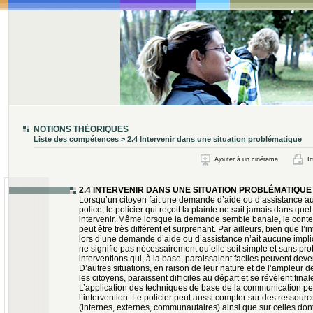
NOTIONS THÉORIQUES
Liste des compétences > 2.4 Intervenir dans une situation problématique
Ajouter à un cinérama
Im
2.4 INTERVENIR DANS UNE SITUATION PROBLÉMATIQUE
Lorsqu’un citoyen fait une demande d’aide ou d’assistance au
police, le policier qui reçoit la plainte ne sait jamais dans quel
intervenir. Même lorsque la demande semble banale, le contex
peut être très différent et surprenant. Par ailleurs, bien que l’i
lors d’une demande d’aide ou d’assistance n’ait aucune impli
ne signifie pas nécessairement qu’elle soit simple et sans pr
interventions qui, à la base, paraissaient faciles peuvent dev
D’autres situations, en raison de leur nature et de l’ampleur d
les citoyens, paraissent difficiles au départ et se révèlent final
L’application des techniques de base de la communication peut
l’intervention. Le policier peut aussi compter sur des ressourc
(internes, externes, communautaires) ainsi que sur celles dont