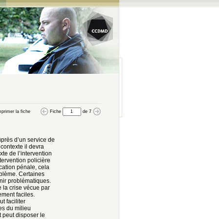
primer la fiche
Fiche
de
7
près d’un service de
 contexte il devra
te de l’intervention
ntervention policière
cation pénale, cela
oblème. Certaines
enir problématiques.
e la crise vécue par
ement faciles.
 faciliter
es du milieu
 peut disposer le